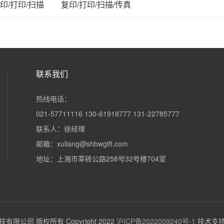
印/打印/扫描
复印/打印/扫描/传真
联系我们
热线电话：
021-57711116 130-61918777 131-22785777
联系人：徐经理
邮箱：xuliang@shbwgift.com
地址：上海市莘砖公路258号32号楼704室
限公司 版权所有 Copyright 2022
沪ICP备2022009240号-1
技术支