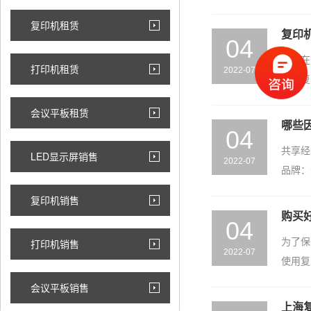
复印机租赁
复印
04
企业在
打印机租赁
2022-07
解：复
会议平板租赁
哪些
04
共享经
LED显示屏销售
2022-07
品牌：
复印机销售
购买
04
为了保
打印机销售
2022-07
使用复
会议平板销售
上海