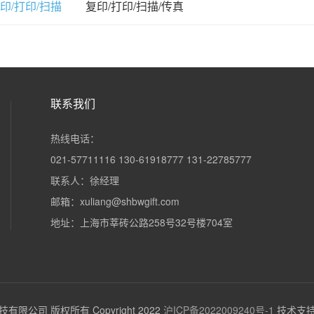
印/打印/扫描
复印/打印/扫描/传真
联系我们
热线电话：
021-57711116 130-61918777 131-22785777
联系人：徐经理
邮箱：xuliang@shbwgift.com
地址：上海市莘砖公路258号32号楼704室
限公司 版权所有 Copyright 2022
沪ICP备2022009240号-1
技术支